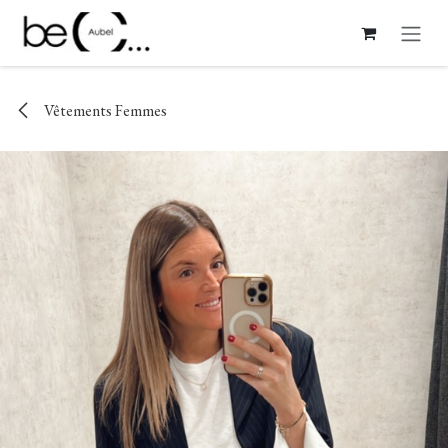
Se rendre au contenu
Vêtements Femmes