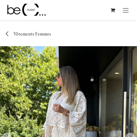
Se rendre au contenu
Vêtements Femmes