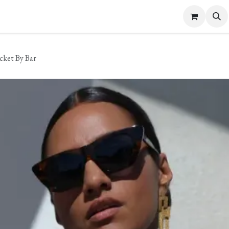
s Femme
Bijoux et Accessoires
Carte cadeau
Contactez-nous
cket By Bar