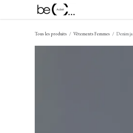
Se rendre au contenu
Nouveautés
Vêtement
Tous les produits
Vêtements Femmes
Denim ja