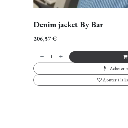
Denim jacket By Bar
206,57
€
Acheter m
Ajouter à la li