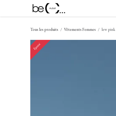
Se rendre au contenu
Nouveautés
Vêtement
Tous les produits
Vêtements Femmes
lew pink
Épuisé
Épuisé