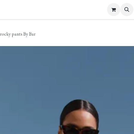
s Femme
Bijoux et Accessoires
Carte cadeau
Contactez-nous
 rocky pants By Bar