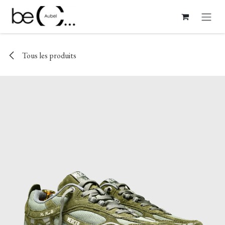
Se rendre au contenu
Tous les produits