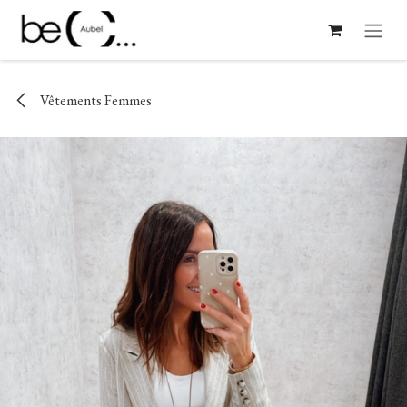
Se rendre au contenu
Vêtements Femmes