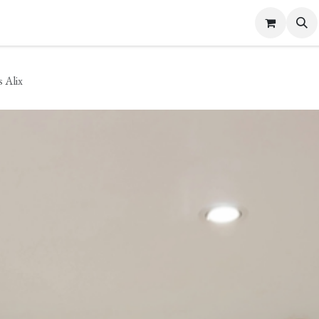
s Femme
Bijoux et Accessoires
Carte cadeau
Contactez-nous
s Alix