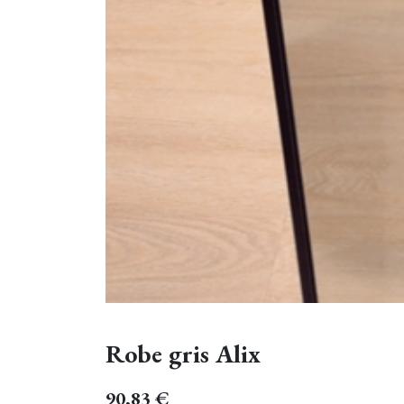
Robe gris Alix
90,83
€