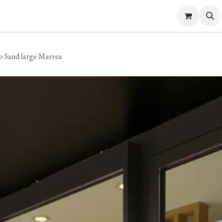
s Femme
Bijoux et Accessoires
Carte cadeau
Contactez-nous
o Sand large Marrea