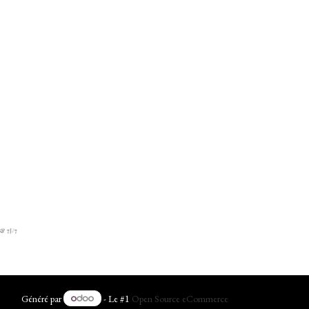
Généré par
- Le #1
Open Source eCommerce