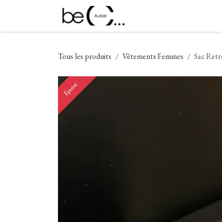
Se rendre au contenu
Nouveautés
Vêtement
Tous les produits
Vêtements Femmes
Sac Retr
Épuisé
Épuisé