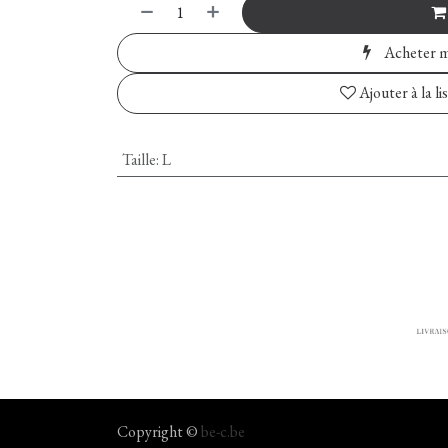
Acheter m
Ajouter à la li
Taille
:
L
Copyright ©
be-c.be