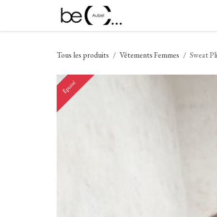
Se rendre au contenu
Nouveautés
Vêtement
Tous les produits
Vêtements Femmes
Sweat Pl
Épuisé
Épuisé