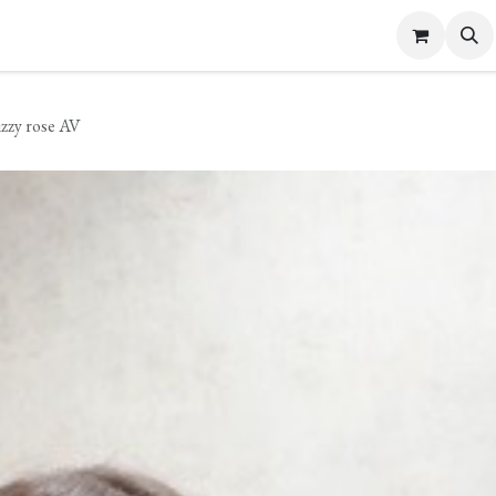
s Femme
Bijoux et Accessoires
Carte cadeau
Contactez-nous
izzy rose AV