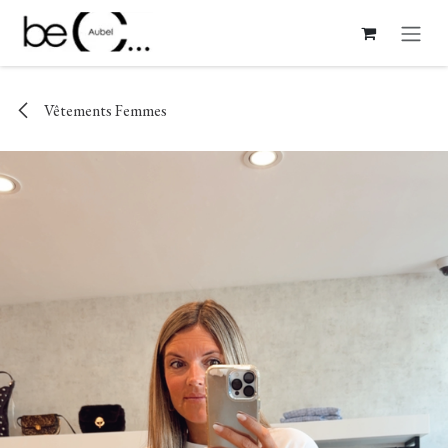
Se rendre au contenu
Vêtements Femmes