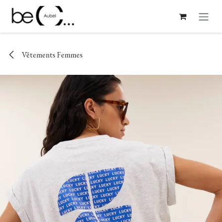
Se rendre au contenu
Vêtements Femmes