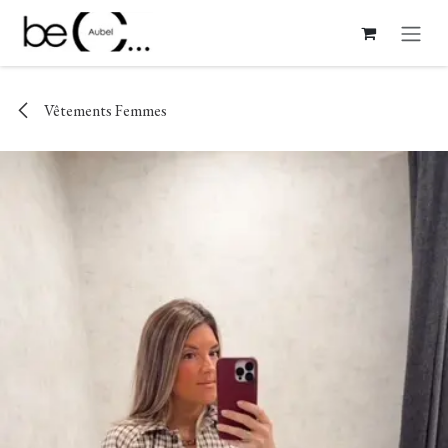
Se rendre au contenu
Vêtements Femmes